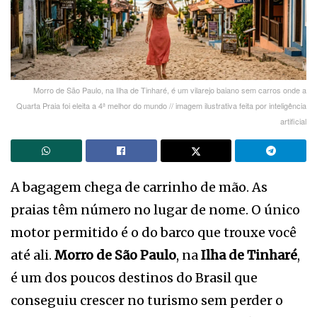
Morro de São Paulo, na Ilha de Tinharé, é um vilarejo baiano sem carros onde a
Quarta Praia foi eleita a 4ª melhor do mundo // imagem ilustrativa feita por inteligência
artificial
A bagagem chega de carrinho de mão. As
praias têm número no lugar de nome. O único
motor permitido é o do barco que trouxe você
até ali.
Morro de São Paulo
, na
Ilha de Tinharé
,
é um dos poucos destinos do Brasil que
conseguiu crescer no turismo sem perder o