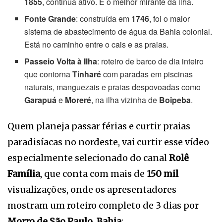
1855
, continua ativo. É o melhor mirante da ilha.
Fonte Grande
: construída em
1746
, foi o maior
sistema de abastecimento de água da Bahia colonial.
Está no caminho entre o cais e as praias.
Passeio Volta à Ilha
: roteiro de barco de dia inteiro
que contorna
Tinharé
com paradas em piscinas
naturais, manguezais e praias despovoadas como
Garapuá
e
Moreré
, na ilha vizinha de
Boipeba
.
Quem planeja passar férias e curtir praias
paradisíacas no nordeste, vai curtir esse vídeo
especialmente selecionado do canal
Rolê
Família
, que conta com mais de
150 mil
visualizações, onde os apresentadores
mostram um roteiro completo de 3 dias por
Morro de São Paulo, Bahia
: