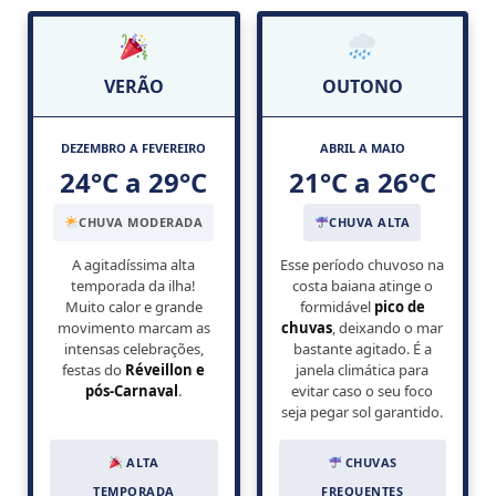
VERÃO
OUTONO
DEZEMBRO A FEVEREIRO
ABRIL A MAIO
24°C a 29°C
21°C a 26°C
CHUVA MODERADA
CHUVA ALTA
A agitadíssima alta
Esse período chuvoso na
temporada da ilha!
costa baiana atinge o
Muito calor e grande
formidável
pico de
movimento marcam as
chuvas
, deixando o mar
intensas celebrações,
bastante agitado. É a
festas do
Réveillon e
janela climática para
pós-Carnaval
.
evitar caso o seu foco
seja pegar sol garantido.
ALTA
CHUVAS
TEMPORADA
FREQUENTES