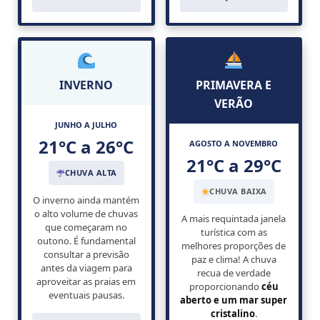
INVERNO
PRIMAVERA E
VERÃO
JUNHO A JULHO
21°C a 26°C
AGOSTO A NOVEMBRO
21°C a 29°C
CHUVA ALTA
CHUVA BAIXA
O inverno ainda mantém
o alto volume de chuvas
A mais requintada janela
que começaram no
turística com as
outono. É fundamental
melhores proporções de
consultar a previsão
paz e clima! A chuva
antes da viagem para
recua de verdade
aproveitar as praias em
proporcionando
céu
eventuais pausas.
aberto e um mar super
cristalino
.