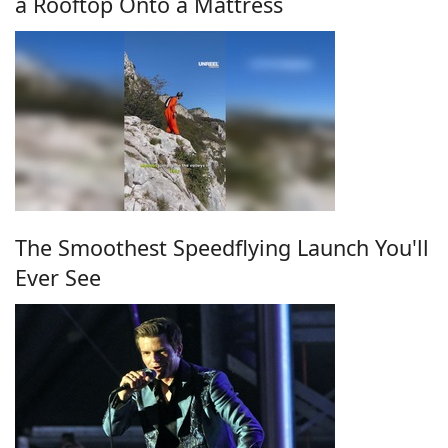
a Rooftop Onto a Mattress
The Smoothest Speedflying Launch You'll
Ever See