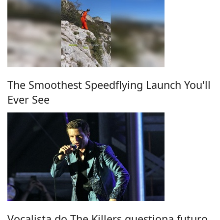
The Smoothest Speedflying Launch You'll
Ever See
Vocalista do The Killers questiona futuro