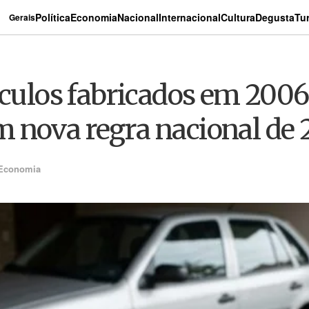
Política
Economia
Nacional
Internacional
Cultura
Degusta
Tu
Gerais
eículos fabricados em 200
 nova regra nacional de 
Economia