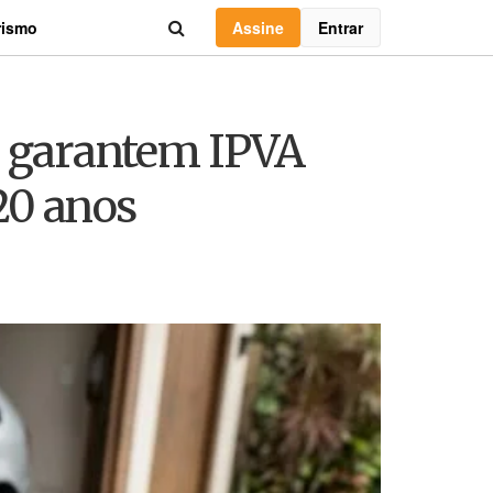
Assine
Entrar
rismo
6 garantem IPVA
20 anos