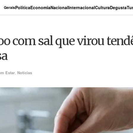
Política
Economia
Nacional
Internacional
Cultura
Degusta
Tu
Gerais
o com sal que virou ten
sa
em Estar
,
Notícias