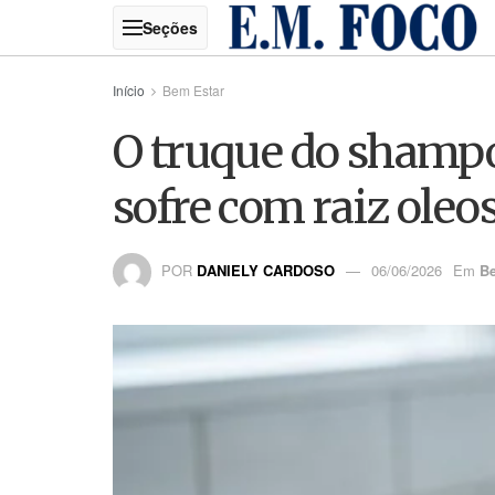
Início
Bem Estar
O truque do shampo
sofre com raiz oleo
POR
DANIELY CARDOSO
06/06/2026
Em
B