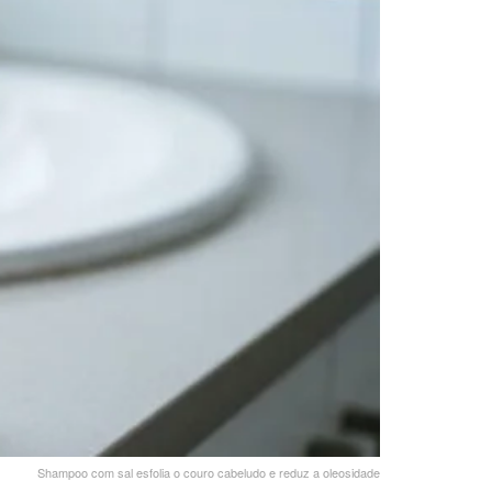
Shampoo com sal esfolia o couro cabeludo e reduz a oleosidade