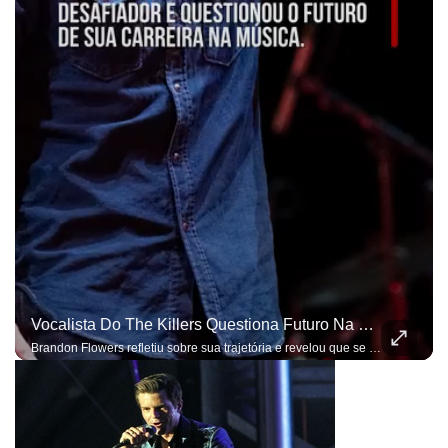
Vocalista Do The Killers Questiona Futuro Na Música: 'Até Quando Quero Fazer Isso?'
Brandon Flowers refletiu sobre sua trajetória e revelou que se inspira em Mick Jagger