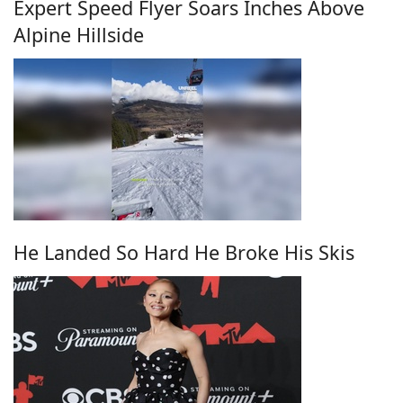
Expert Speed Flyer Soars Inches Above
Alpine Hillside
He Landed So Hard He Broke His Skis