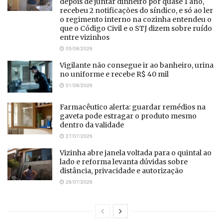
depois de juntar dinheiro por quase 1 ano,
recebeu 2 notificações do síndico, e só ao ler
o regimento interno na cozinha entendeu o
que o Código Civil e o STJ dizem sobre ruído
entre vizinhos
05/08/2026
Vigilante não consegue ir ao banheiro, urina
no uniforme e recebe R$ 40 mil
01/08/2026
Farmacêutico alerta: guardar remédios na
gaveta pode estragar o produto mesmo
dentro da validade
27/07/2026
Vizinha abre janela voltada para o quintal ao
lado e reforma levanta dúvidas sobre
distância, privacidade e autorização
26/07/2026