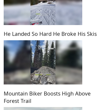
He Landed So Hard He Broke His Skis
Mountain Biker Boosts High Above
Forest Trail