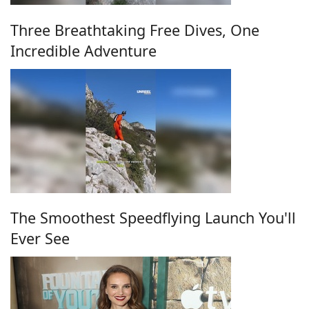
Three Breathtaking Free Dives, One
Incredible Adventure
The Smoothest Speedflying Launch You'll
Ever See