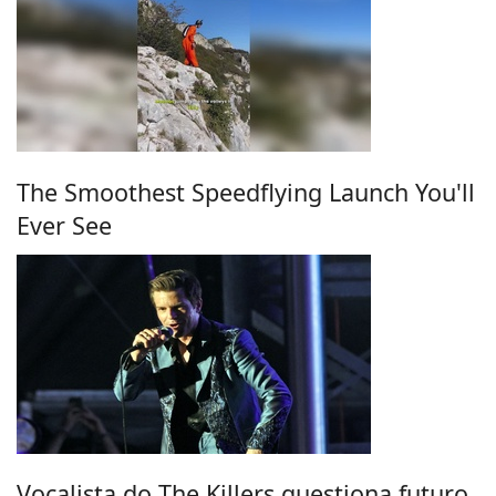
The Smoothest Speedflying Launch You'll
Ever See
Vocalista do The Killers questiona futuro