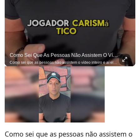
Como Sei Que As Pessoas Não Assistem O Vídeo Inteiro E Aí Elas Entendem Apenas O Que Elas Querem, Já Estou Preparado Para As Ofensas...
Como sei que as pessoas não assistem o vídeo inteiro e aí elas entendem apenas o que elas querem, já estou preparado para as ofensas e bobagens do gênero...
Como sei que as pessoas não assistem o