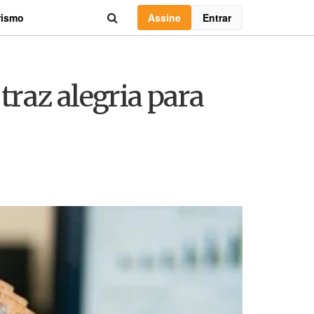
Assine
Entrar
rismo
 traz alegria para