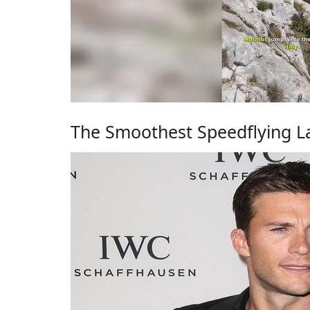
The Smoothest Speedflying La