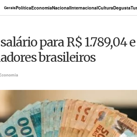
Política
Economia
Nacional
Internacional
Cultura
Degusta
Tu
Gerais
salário para R$ 1.789,04 e
adores brasileiros
Economia