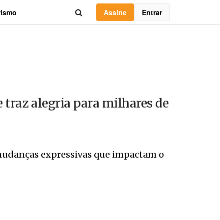
Assine
Entrar
rismo
e traz alegria para milhares de
r mudanças expressivas que impactam o