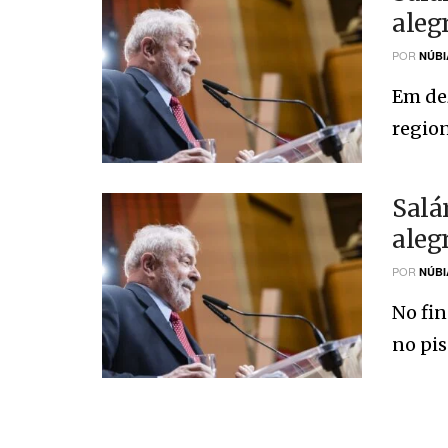
aleg
POR
NÚBI
Em de
region
Salá
aleg
POR
NÚBI
No fin
no piso