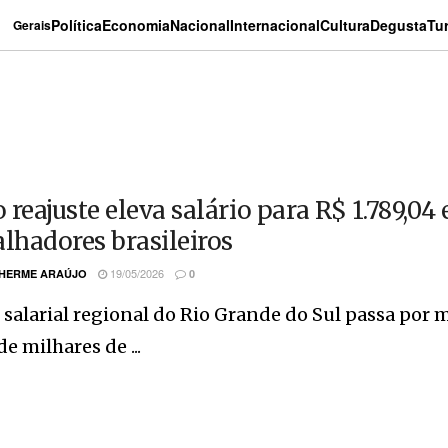
Política
Economia
Nacional
Internacional
Cultura
Degusta
Tu
Gerais
reajuste eleva salário para R$ 1.789,04 
alhadores brasileiros
19/05/2026
HERME ARAÚJO
0
 salarial regional do Rio Grande do Sul passa po
de milhares de ...