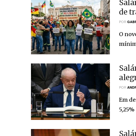
Salá
de t
POR
GABR
O novo
mínimo
Salá
aleg
POR
ANDR
Em de
5,25% n
Salá