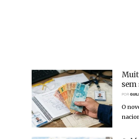
Muit
sem 
POR
GUIL
O novo
nacion