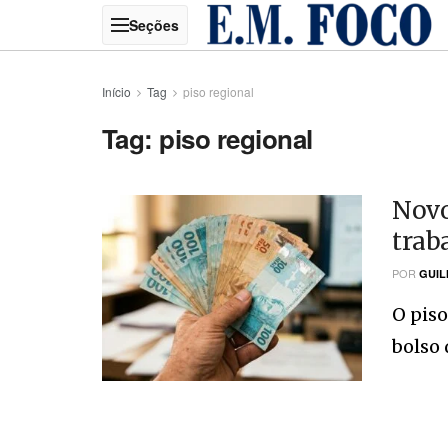
Início
Tag
piso regional
Tag:
piso regional
Novo 
trab
POR
GUIL
O piso
bolso 