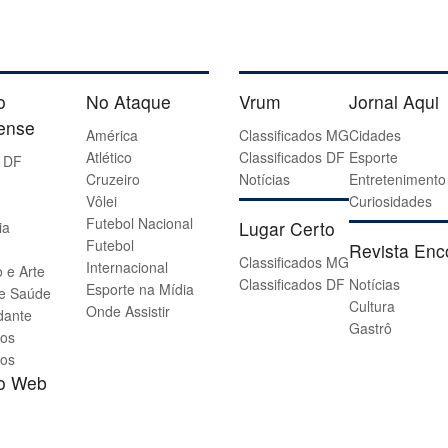
o
No Ataque
Vrum
Jornal Aqui
iense
América
Classificados MG
Cidades
Atlético
Classificados DF
Esporte
 DF
Cruzeiro
Notícias
Entretenimento
Vôlei
Curiosidades
Futebol Nacional
Lugar Certo
ia
Futebol
Revista Enc
Classificados MG
Internacional
 e Arte
Classificados DF
Notícias
Esporte na Mídia
 e Saúde
Cultura
Onde Assistir
dante
Gastrô
os
os
io Web