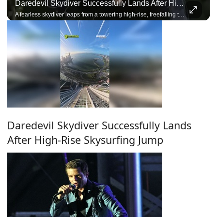
Daredevil Skydiver Successfully Lands After High-Rise Skysurfing Jump
A fearless skydiver leaps from a towering high-rise, freefalling through the city skyline before deploying the parachute and landing with incredible precision.
Daredevil Skydiver Successfully Lands
After High-Rise Skysurfing Jump