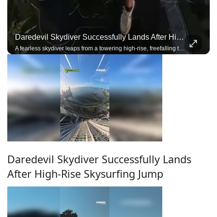
Daredevil Skydiver Successfully Lands After High-Rise Skysurfing Jump
A fearless skydiver leaps from a towering high-rise, freefalling through the city skyline before deploying the parachute and landing with incredible precision.
Daredevil Skydiver Successfully Lands
After High-Rise Skysurfing Jump