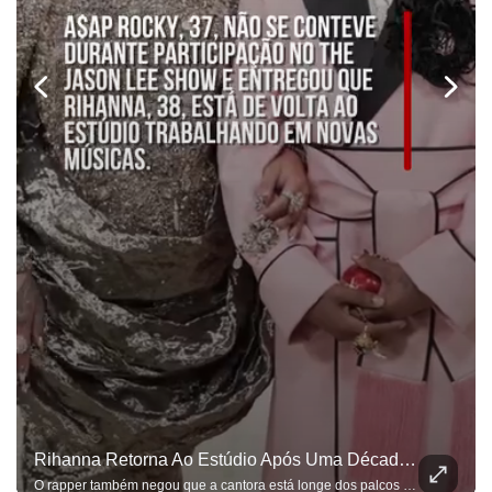
Rihanna Retorna Ao Estúdio Após Uma Década Desde O Lançamento De Seu Último Álbum, Revela A$AP Rocky
O rapper também negou que a cantora está longe dos palcos devido à maternidade