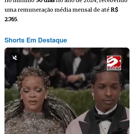
no mínimo
30 dias
no ano de 2024, recebendo
uma remuneração média mensal de até
R$
2.765
.
Shorts Em Destaque