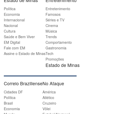
Estado de Minas
Entretenimento
Política
Entretenimento
Economia
Famosos
Internacional
Séries e TV
Nacional
Cinema
Cultura
Música
Saúde e Bem Viver
Trends
EM Digital
Comportamento
Fale com EM
Gastronomia
Assine o Estado de Minas
Tech
Promoções
Estado de Minas
Correio Braziliense
No Ataque
Cidades DF
América
Política
Atlético
Brasil
Cruzeiro
Economia
Vôlei