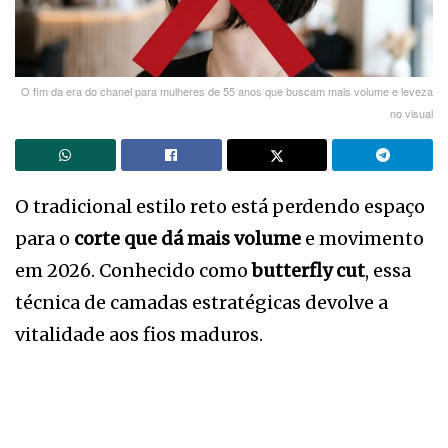
O fim da era do chanel para mulheres de 55 anos que buscam mais volume e leveza
no visual
O tradicional estilo reto está perdendo espaço
para o
corte que dá mais volume
e movimento
em 2026. Conhecido como
butterfly cut
, essa
técnica de camadas estratégicas devolve a
vitalidade aos fios maduros.