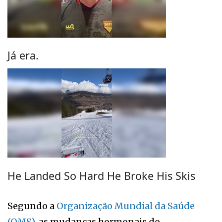
Já era.
He Landed So Hard He Broke His Skis
Segundo a
Organização Mundial da Saúde
(OMS)
, as mudanças hormonais do