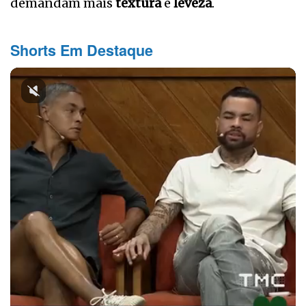
demandam mais
textura
e
leveza
.
Shorts Em Destaque