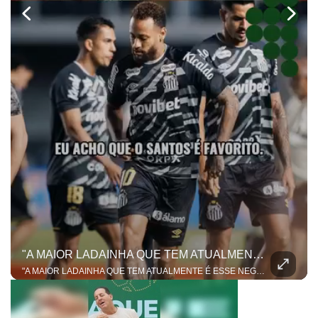
"A MAIOR LADAINHA QUE TEM ATUALMENTE É ESSE NEGÓCIO!
"A MAIOR LADAINHA QUE TEM ATUALMENTE É ESSE NEGÓCIO!" A resenha sobre o duelo entre Santos e Remo pegou fogo e colocou o Benja e o Dentinho em lados opostos da mesa! Tudo começou quando o ex-jogador mandou a real dizendo que o favoritismo e a tradição do Peixe vão pesar no jogo de volta da Copa do Brasil. Mas nosso apresentador não deixou passar batido e contestou. Para ele, esse papo de "peso de camisa" ficou no passado e não entra mais em campo no futebol moderno!