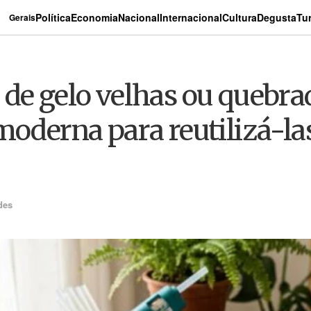
Política
Economia
Nacional
Internacional
Cultura
Degusta
Tu
Gerais
 de gelo velhas ou quebra
moderna para reutilizá-l
des