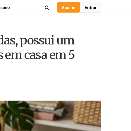
Assine
Entrar
rismo
das, possui um
as em casa em 5