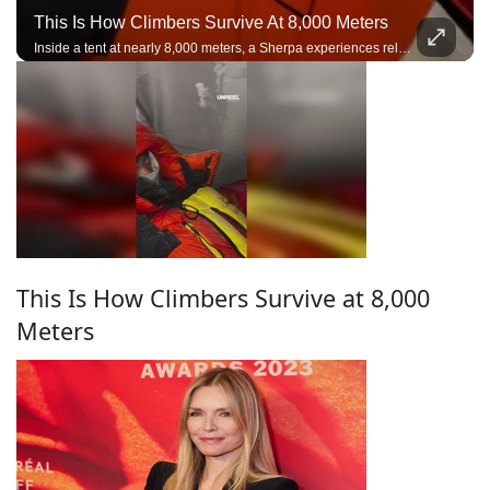
This Is How Climbers Survive At 8,000 Meters
Inside a tent at nearly 8,000 meters, a Sherpa experiences relentless winds, freezing temperatures, and the harsh reality of resting in the death zone during a high-altitude expedition.
This Is How Climbers Survive at 8,000
Meters