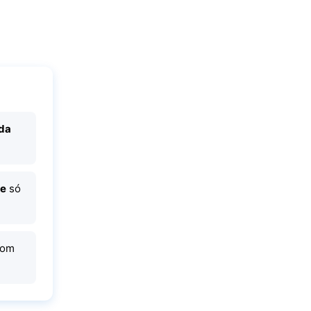
 da
te
só
com