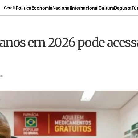
Política
Economia
Nacional
Internacional
Cultura
Degusta
Tu
Gerais
nos em 2026 pode acessa
as