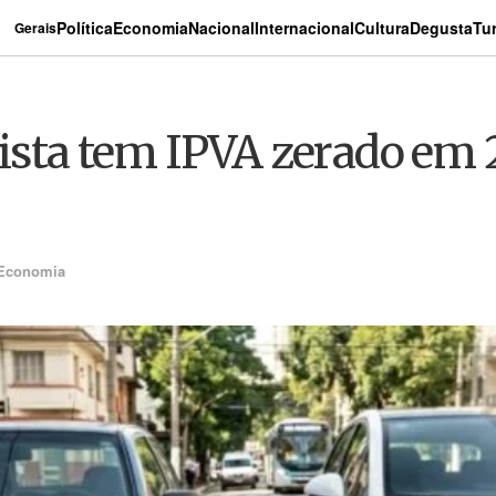
Política
Economia
Nacional
Internacional
Cultura
Degusta
Tu
Gerais
 lista tem IPVA zerado em
Economia