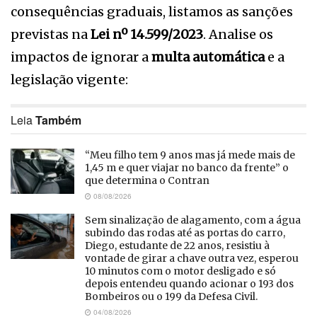
consequências graduais, listamos as sanções
previstas na
Lei nº 14.599/2023
. Analise os
impactos de ignorar a
multa automática
e a
legislação vigente:
Leia
Também
“Meu filho tem 9 anos mas já mede mais de
1,45 m e quer viajar no banco da frente” o
que determina o Contran
08/08/2026
Sem sinalização de alagamento, com a água
subindo das rodas até as portas do carro,
Diego, estudante de 22 anos, resistiu à
vontade de girar a chave outra vez, esperou
10 minutos com o motor desligado e só
depois entendeu quando acionar o 193 dos
Bombeiros ou o 199 da Defesa Civil.
04/08/2026