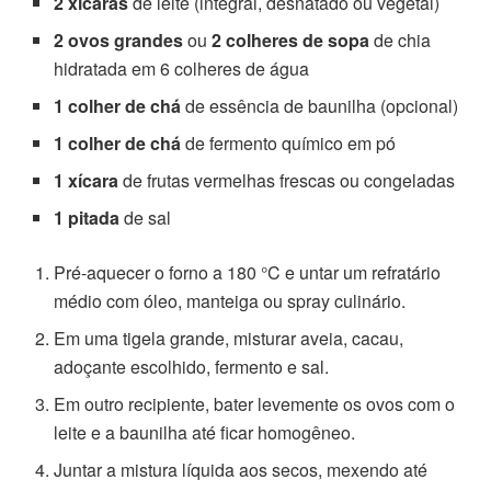
2 xícaras
de leite (integral, desnatado ou vegetal)
2 ovos grandes
ou
2 colheres de sopa
de chia
hidratada em 6 colheres de água
1 colher de chá
de essência de baunilha (opcional)
1 colher de chá
de fermento químico em pó
1 xícara
de frutas vermelhas frescas ou congeladas
1 pitada
de sal
Pré-aquecer o forno a 180 °C e untar um refratário
médio com óleo, manteiga ou spray culinário.
Em uma tigela grande, misturar aveia, cacau,
adoçante escolhido, fermento e sal.
Em outro recipiente, bater levemente os ovos com o
leite e a baunilha até ficar homogêneo.
Juntar a mistura líquida aos secos, mexendo até