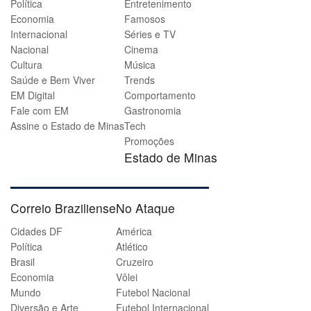
Política
Entretenimento
Economia
Famosos
Internacional
Séries e TV
Nacional
Cinema
Cultura
Música
Saúde e Bem Viver
Trends
EM Digital
Comportamento
Fale com EM
Gastronomia
Assine o Estado de Minas
Tech
Promoções
Estado de Minas
Correio Braziliense
No Ataque
Cidades DF
América
Política
Atlético
Brasil
Cruzeiro
Economia
Vôlei
Mundo
Futebol Nacional
Diversão e Arte
Futebol Internacional