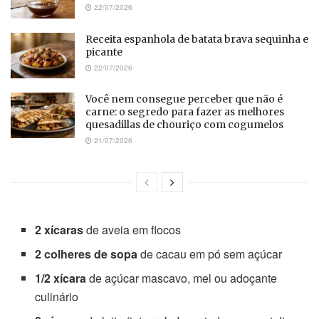
22/07/2026
Receita espanhola de batata brava sequinha e
picante
22/07/2026
Você nem consegue perceber que não é
carne: o segredo para fazer as melhores
quesadillas de chouriço com cogumelos
21/07/2026
2 xícaras
de aveia em flocos
2 colheres de sopa
de cacau em pó sem açúcar
1/2 xícara
de açúcar mascavo, mel ou adoçante
culinário