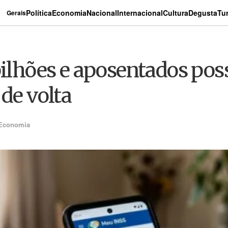
Política
Economia
Nacional
Internacional
Cultura
Degusta
Tu
Gerais
bilhões e aposentados pos
 de volta
Economia