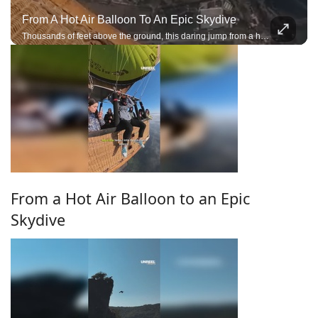
From A Hot Air Balloon To An Epic Skydive
Thousands of feet above the ground, this daring jump from a hot air balloon delivers pure adrenaline and stunning aerial scenery.
From a Hot Air Balloon to an Epic
Skydive