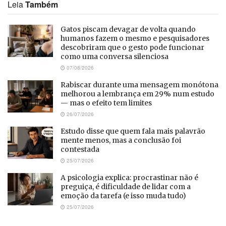
Leia
Também
Gatos piscam devagar de volta quando
humanos fazem o mesmo e pesquisadores
descobriram que o gesto pode funcionar
como uma conversa silenciosa
07/08/2026
Rabiscar durante uma mensagem monótona
melhorou a lembrança em 29% num estudo
— mas o efeito tem limites
26/07/2026
Estudo disse que quem fala mais palavrão
mente menos, mas a conclusão foi
contestada
25/07/2026
A psicologia explica: procrastinar não é
preguiça, é dificuldade de lidar com a
emoção da tarefa (e isso muda tudo)
25/07/2026