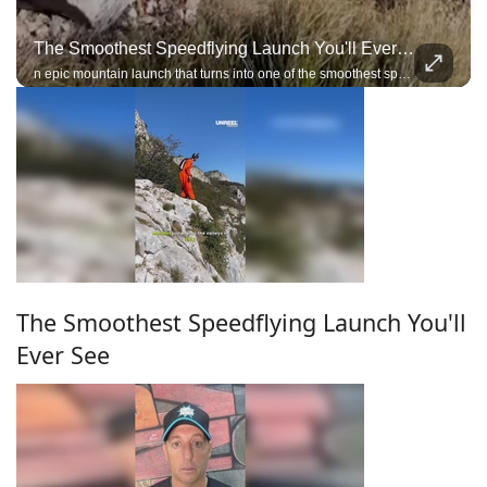
The Smoothest Speedflying Launch You'll Ever See
n epic mountain launch that turns into one of the smoothest speedflying flights you'll see
The Smoothest Speedflying Launch You'll
Ever See