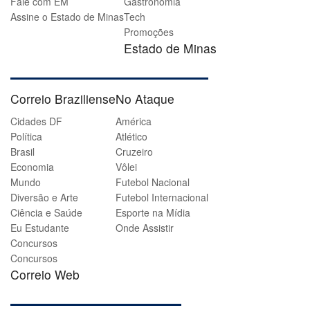
Fale com EM
Gastronomia
Assine o Estado de Minas
Tech
Promoções
Estado de Minas
Correio Braziliense
No Ataque
Cidades DF
América
Política
Atlético
Brasil
Cruzeiro
Economia
Vôlei
Mundo
Futebol Nacional
Diversão e Arte
Futebol Internacional
Ciência e Saúde
Esporte na Mídia
Eu Estudante
Onde Assistir
Concursos
Concursos
Correio Web