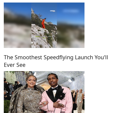
The Smoothest Speedflying Launch You'll
Ever See