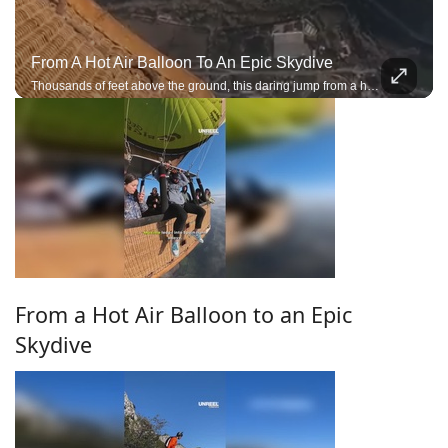
From A Hot Air Balloon To An Epic Skydive
Thousands of feet above the ground, this daring jump from a hot air balloon delivers pure adrenaline and stunning aerial scenery.
From a Hot Air Balloon to an Epic
Skydive