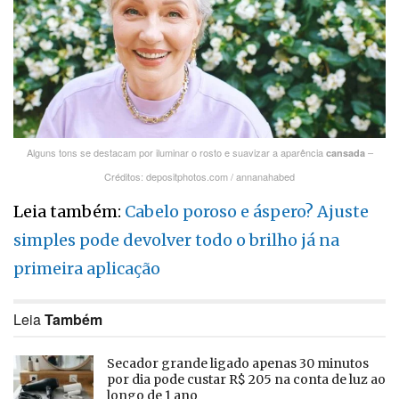
Alguns tons se destacam por iluminar o rosto e suavizar a aparência
–
cansada
Créditos: depositphotos.com / annanahabed
Leia também:
Cabelo poroso e áspero? Ajuste
simples pode devolver todo o brilho já na
primeira aplicação
Leia
Também
Secador grande ligado apenas 30 minutos
por dia pode custar R$ 205 na conta de luz ao
longo de 1 ano