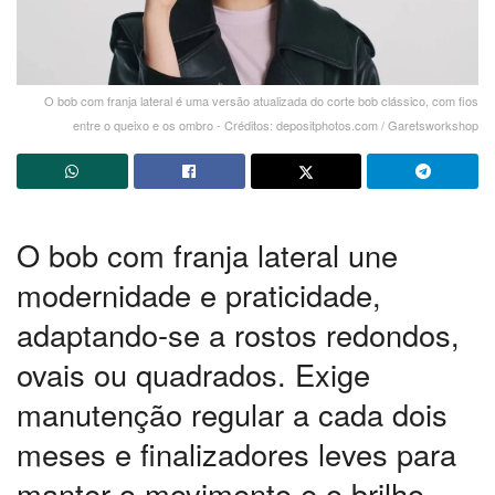
O bob com franja lateral é uma versão atualizada do corte bob clássico, com fios
entre o queixo e os ombro - Créditos: depositphotos.com / Garetsworkshop
O bob com franja lateral une
modernidade e praticidade,
adaptando-se a rostos redondos,
ovais ou quadrados. Exige
manutenção regular a cada dois
meses e finalizadores leves para
manter o movimento e o brilho.