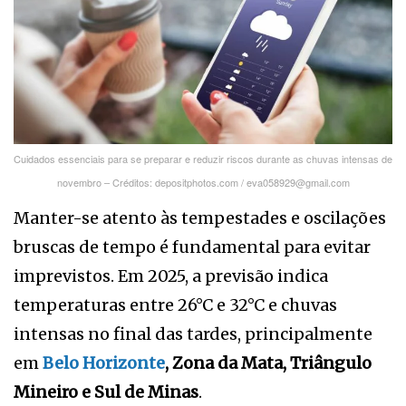
Cuidados essenciais para se preparar e reduzir riscos durante as chuvas intensas de
novembro – Créditos: depositphotos.com / eva058929@gmail.com
Manter-se atento às tempestades e oscilações
bruscas de tempo é fundamental para evitar
imprevistos. Em 2025, a previsão indica
temperaturas entre 26°C e 32°C e chuvas
intensas no final das tardes, principalmente
em
Belo Horizonte
, Zona da Mata, Triângulo
Mineiro e Sul de Minas
.