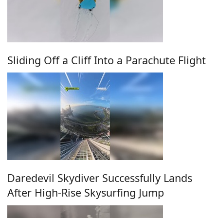
Sliding Off a Cliff Into a Parachute Flight
Daredevil Skydiver Successfully Lands
After High-Rise Skysurfing Jump