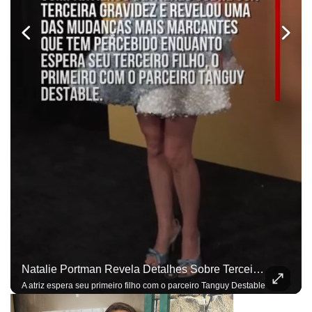
Natalie Portman Revela Detalhes Sobre Terceira Gravidez: ‘Sentidos Mais Aguçados’
A atriz espera seu primeiro filho com o parceiro Tanguy Destable