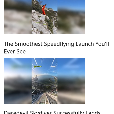
The Smoothest Speedflying Launch You'll
Ever See
Daredevil Skydiver Successfully Lands