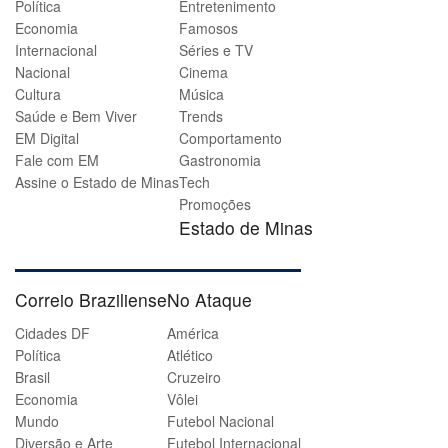
Política
Entretenimento
Economia
Famosos
Internacional
Séries e TV
Nacional
Cinema
Cultura
Música
Saúde e Bem Viver
Trends
EM Digital
Comportamento
Fale com EM
Gastronomia
Assine o Estado de Minas
Tech
Promoções
Estado de Minas
Correio Braziliense
No Ataque
Cidades DF
América
Política
Atlético
Brasil
Cruzeiro
Economia
Vôlei
Mundo
Futebol Nacional
Diversão e Arte
Futebol Internacional