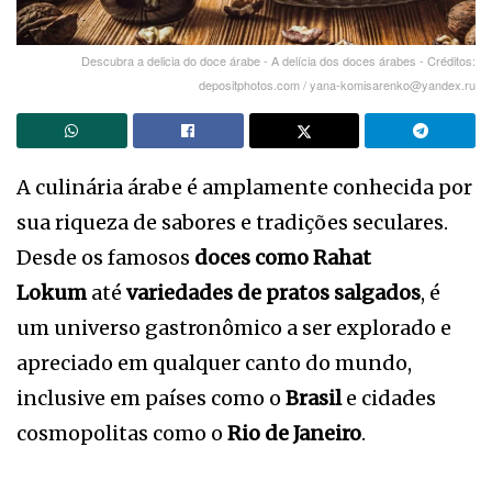
Descubra a delicia do doce árabe - A delícia dos doces árabes - Créditos:
depositphotos.com / yana-komisarenko@yandex.ru
A culinária árabe é amplamente conhecida por
sua riqueza de sabores e tradições seculares.
Desde os famosos
doces como Rahat
Lokum
até
variedades de pratos salgados
, é
um universo gastronômico a ser explorado e
apreciado em qualquer canto do mundo,
inclusive em países como o
Brasil
e cidades
cosmopolitas como o
Rio de Janeiro
.