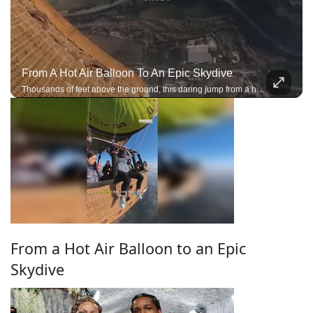
From A Hot Air Balloon To An Epic Skydive
Thousands of feet above the ground, this daring jump from a hot air balloon delivers pure adrenaline and stunning aerial scenery.
From a Hot Air Balloon to an Epic
Skydive