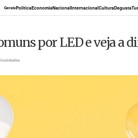
Política
Economia
Nacional
Internacional
Cultura
Degusta
Tu
Gerais
muns por LED e veja a di
riosidades