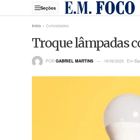
Início
Curiosidades
Troque lâmpadas co
POR
GABRIEL MARTINS
19/09/2025
Em
Cu