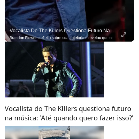
Vocalista Do The Killers Questiona Futuro Na Música: 'Até Quando Quero Fazer Isso?'
Brandon Flowers refletiu sobre sua trajetória e revelou que se inspira em Mick Jagger
Vocalista do The Killers questiona futuro
na música: 'Até quando quero fazer isso?'