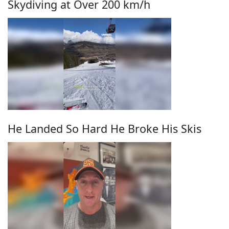
Skydiving at Over 200 km/h
He Landed So Hard He Broke His Skis