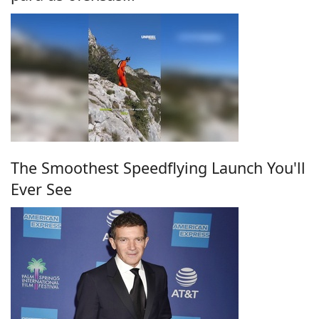
The Smoothest Speedflying Launch You'll
Ever See