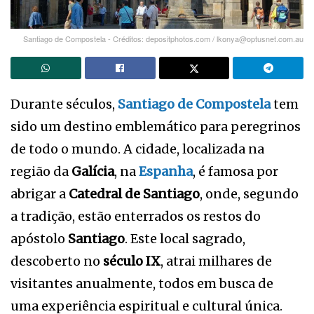
Santiago de Compostela - Créditos: depositphotos.com / lkonya@optusnet.com.au
Durante séculos,
Santiago de Compostela
tem
sido um destino emblemático para peregrinos
de todo o mundo. A cidade, localizada na
região da
Galícia
, na
Espanha
, é famosa por
abrigar a
Catedral de Santiago
, onde, segundo
a tradição, estão enterrados os restos do
apóstolo
Santiago
. Este local sagrado,
descoberto no
século IX
, atrai milhares de
visitantes anualmente, todos em busca de
uma experiência espiritual e cultural única.