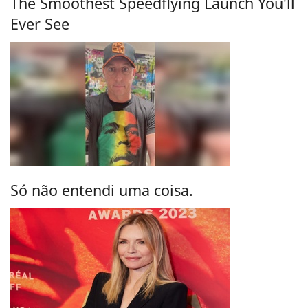
The Smoothest Speedflying Launch You'll
Ever See
Só não entendi uma coisa.