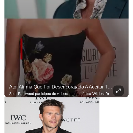
Ator Afirma Que Foi Desencorajado A Aceitar Trabalho Com Taylor Swift
Scott Eastwood participou do videoclipe da música 'Wildest Dreams'