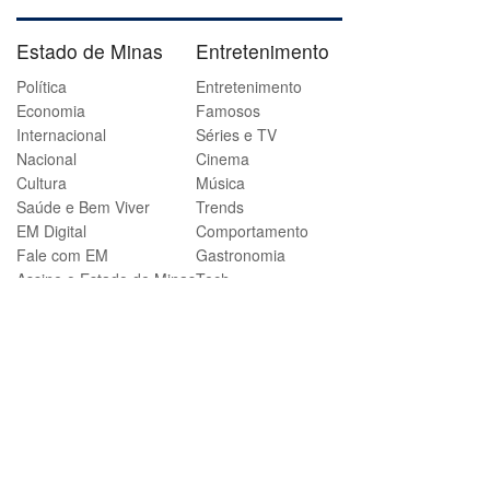
Estado de Minas
Entretenimento
Política
Entretenimento
Economia
Famosos
Internacional
Séries e TV
Nacional
Cinema
Cultura
Música
Saúde e Bem Viver
Trends
EM Digital
Comportamento
Fale com EM
Gastronomia
Assine o Estado de Minas
Tech
Promoções
Estado de Minas
Correio Braziliense
No Ataque
Cidades DF
América
Política
Atlético