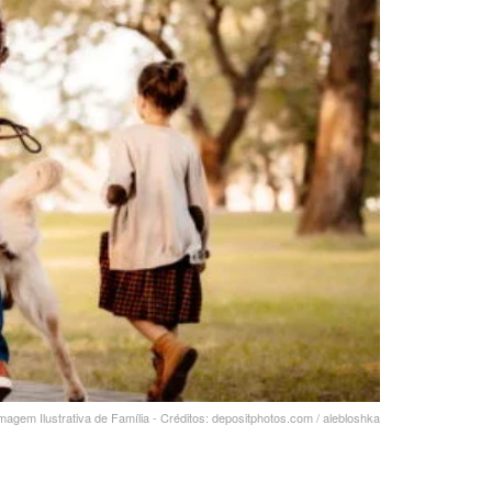
magem Ilustrativa de Família - Créditos: depositphotos.com / alebloshka