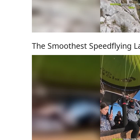
The Smoothest Speedflying La