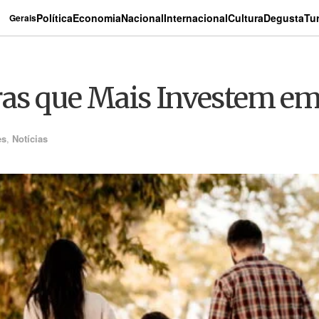
Política
Economia
Nacional
Internacional
Cultura
Degusta
Tu
Gerais
ras que Mais Investem em
es
,
Notícias