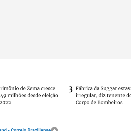
trimônio de Zema cresce
Fábrica da Suggar estav
 49 milhões desde eleição
irregular, diz tenente d
 2022
Corpo de Bombeiros
nd - Correio Braziliense