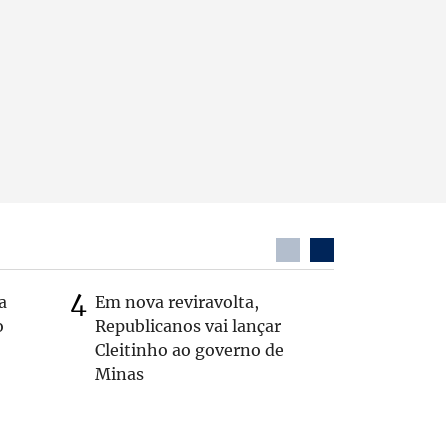
a
Em nova reviravolta,
MG: vere
o
Republicanos vai lançar
morto de
Cleitinho ao governo de
interior
Minas