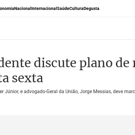
onomia
Nacional
Internacional
Saúde
Cultura
Degusta
dente discute plano de
a sexta
ler Júnior, e advogado-Geral da União, Jorge Messias, deve marc