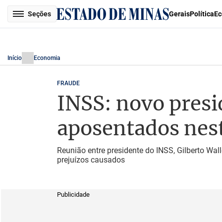
Seções
Gerais
Política
Ec
Início
Economia
FRAUDE
INSS: novo presi
aposentados nest
Reunião entre presidente do INSS, Gilberto Wal
prejuízos causados
Publicidade