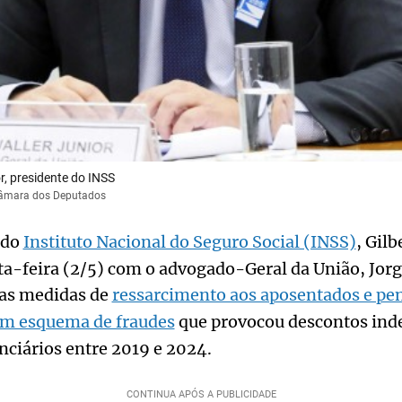
r, presidente do INSS
Câmara dos Deputados
 do
Instituto Nacional do Seguro Social (INSS)
, Gilb
ta-feira (2/5) com o advogado-Geral da União, Jorg
ras medidas de
ressarcimento aos aposentados e pen
um esquema de fraudes
que provocou descontos ind
nciários entre 2019 e 2024.