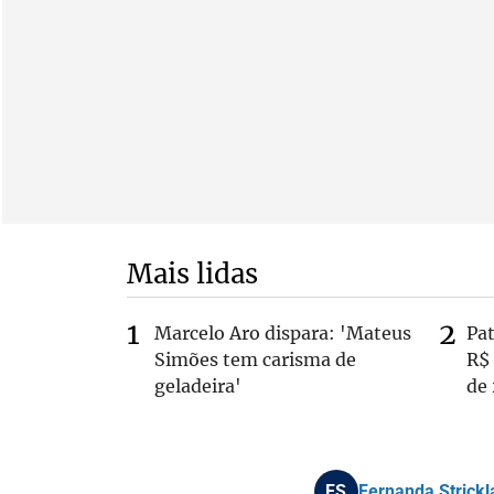
Mais lidas
Marcelo Aro dispara: 'Mateus
Pa
Simões tem carisma de
R$
geladeira'
de
FS
Fernanda Strickla