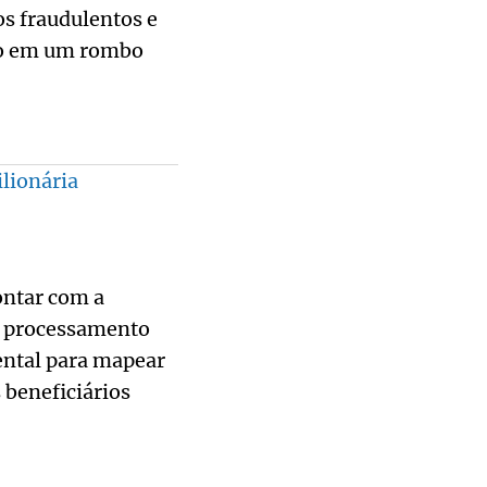
s fraudulentos e
ndo em um rombo
ilionária
ontar com a
lo processamento
ental para mapear
 beneficiários