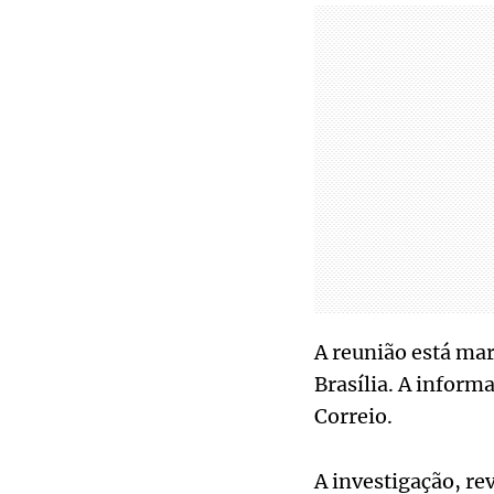
A reunião está mar
Brasília. A inform
Correio.
A investigação, re