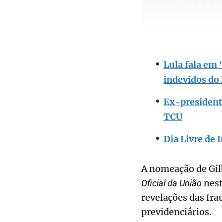
Lula fala em 
indevidos do
Ex-president
TCU
Dia Livre de 
A nomeação de Gil
nest
Oficial da União
revelações das fr
previdenciários.