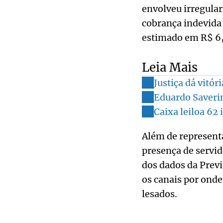
envolveu irregula
cobrança indevida
estimado em R$ 6,
Leia Mais
Justiça dá vitó
Eduardo Saverin
Caixa leiloa 62
Além de represent
presença de servi
dos dados da Previ
os canais por onde
lesados.