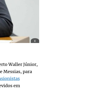
x
erto Waller Júnior,
e Messias, para
sionistas
evidos em