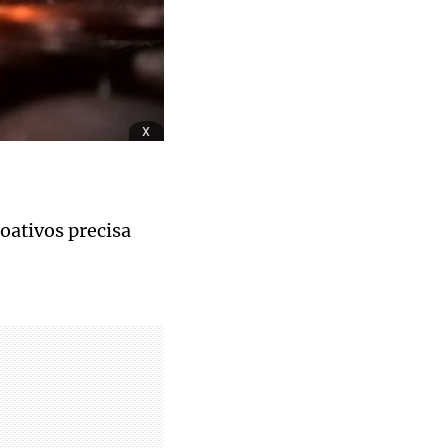
x
toativos precisa