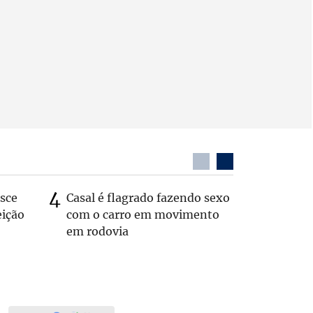
sce
Casal é flagrado fazendo sexo
Marcelo 
eição
com o carro em movimento
Simões 
em rodovia
geladeir