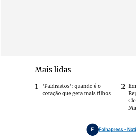
Mais lidas
'Paidrastos': quando é o
Em 
coração que gera mais filhos
Rep
Cle
Mi
F
Folhapress - Notí