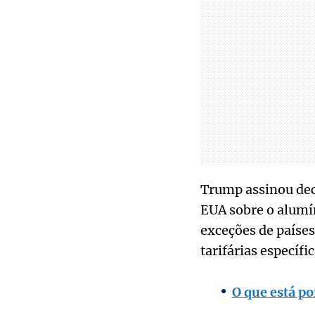
Trump assinou decr
EUA sobre o alumí
exceções de países
tarifárias específ
O que está po