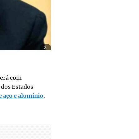
x
derá com
 dos Estados
e aço e alumínio
,