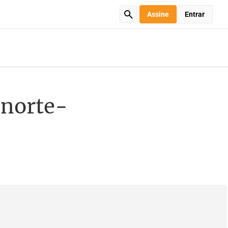
Assine
Entrar
 norte-