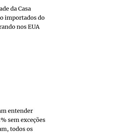
ade da Casa
nio importados do
trando nos EUA
sam entender
25% sem exceções
am, todos os