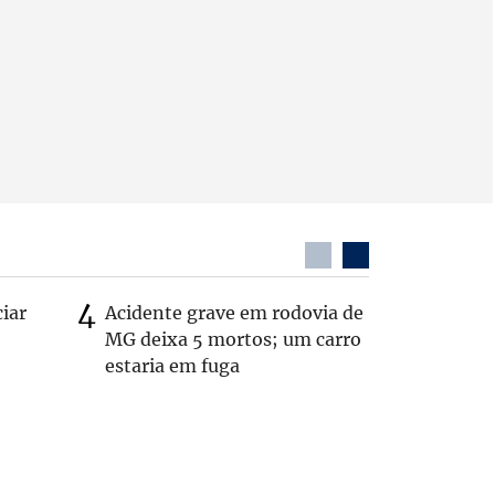
ciar
Acidente grave em rodovia de
PL não v
MG deixa 5 mortos; um carro
‘Chance 
estaria em fuga