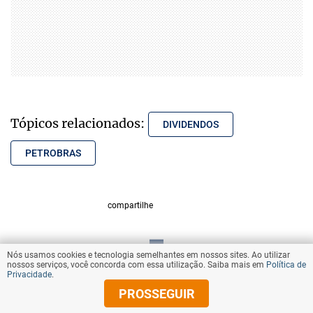
Tópicos relacionados:
DIVIDENDOS
PETROBRAS
compartilhe
Nós usamos cookies e tecnologia semelhantes em nossos sites. Ao utilizar
VOLTAR AO TOPO
nossos serviços, você concorda com essa utilização. Saiba mais em
Política de
Privacidade
.
PROSSEGUIR
© Copyright 2025 Diários Associados
Todos os direitos reservados.