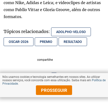
como Nike, Adidas e Leica; e videoclipes de artistas
como Pabllo Vittar e Gloria Groove, além de outros
formatos.
Tópicos relacionados:
ADOLPHO-VELOSO
OSCAR-2026
PREMIO
RESULTADO
compartilhe
Nós usamos cookies e tecnologia semelhantes em nossos sites. Ao utilizar
VOLTAR AO TOPO
nossos serviços, você concorda com essa utilização. Saiba mais em
Política de
Privacidade
.
PROSSEGUIR
© Copyright 2026 Diários Associados
Todos os direitos reservados.