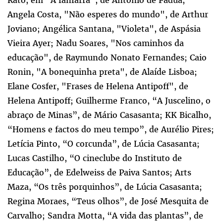
Rato, em "A fanfarra", de Antônio de Pádua;
Angela Costa, "Não esperes do mundo", de Arthur
Joviano; Angélica Santana, "Violeta", de Aspásia
Vieira Ayer; Nadu Soares, "Nos caminhos da
educação", de Raymundo Nonato Fernandes; Caio
Ronin, "A bonequinha preta", de Alaíde Lisboa;
Elane Cosfer, "Frases de Helena Antipoff", de
Helena Antipoff; Guilherme Franco, “A Juscelino, o
abraço de Minas”, de Mário Casasanta; KK Bicalho,
“Homens e factos do meu tempo”, de Aurélio Pires;
Letícia Pinto, “O corcunda”, de Lúcia Casasanta;
Lucas Castilho, “O cineclube do Instituto de
Educação”, de Edelweiss de Paiva Santos; Arts
Maza, “Os três porquinhos”, de Lúcia Casasanta;
Regina Moraes, “Teus olhos”, de José Mesquita de
Carvalho; Sandra Motta, “A vida das plantas”, de