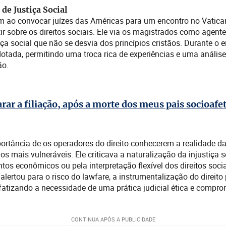
de Justiça Social
m ao convocar juízes das Américas para um encontro no Vatica
tir sobre os direitos sociais. Ele via os magistrados como agente
a social que não se desvia dos princípios cristãos. Durante o 
i adotada, permitindo uma troca rica de experiências e uma análise
ão.
rar a filiação, após a morte dos meus pais socioafe
ortância de os operadores do direito conhecerem a realidade d
s mais vulneráveis. Ele criticava a naturalização da injustiça s
ntos econômicos ou pela interpretação flexível dos direitos soc
alertou para o risco do lawfare, a instrumentalização do direito 
nfatizando a necessidade de uma prática judicial ética e comp