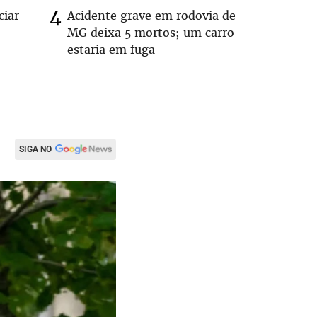
ciar
Acidente grave em rodovia de
PL não v
MG deixa 5 mortos; um carro
‘Chance 
o
estaria em fuga
SIGA NO