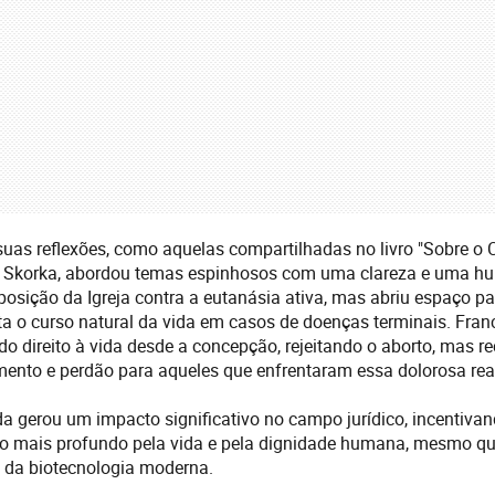
uas reflexões, como aquelas compartilhadas no livro "Sobre o Cé
 Skorka, abordou temas espinhosos com uma clareza e uma h
 posição da Igreja contra a eutanásia ativa, mas abriu espaço p
ita o curso natural da vida em casos de doenças terminais. Fr
 do direito à vida desde a concepção, rejeitando o aborto, mas 
ento e perdão para aqueles que enfrentaram essa dolorosa rea
da gerou um impacto significativo no campo jurídico, incentiva
ito mais profundo pela vida e pela dignidade humana, mesmo q
da biotecnologia moderna.