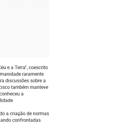
u e a Terra", coescrito
umanidade raramente
ara discussões sobre a
ancisco também manteve
reconheceu a
lidade.
ndo a criação de normas
uando confrontadas