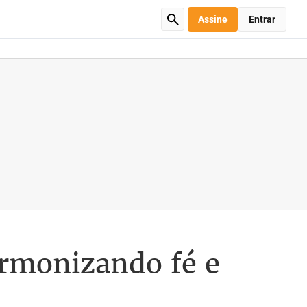
Assine
Entrar
armonizando fé e