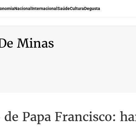
onomia
Nacional
Internacional
Saúde
Cultura
Degusta
 De Minas
o de Papa Francisco: h