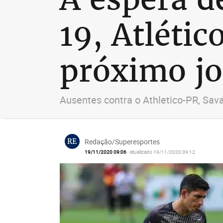
19, Atlétic
próximo j
Ausentes contra o Athletico-PR, Sav
RE
Redação/Superesportes
19/11/2020 09:06
- atualizado 19/11/2020 09:12