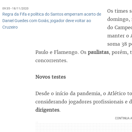
09:35 - 18/11/2020
Os times s
Regra da Fifa e política do Santos emperram acerto de
domingo, n
Daniel Guedes com Goiás; jogador deve voltar ao
Cruzeiro
do Campeo
manter o A
soma 38 po
Paulo e Flamengo. Os
paulistas
, porém, 
concorrentes.
Novos testes
Desde o início da pandemia, o Atlético t
considerando jogadores profissionais e d
dirigentes
.