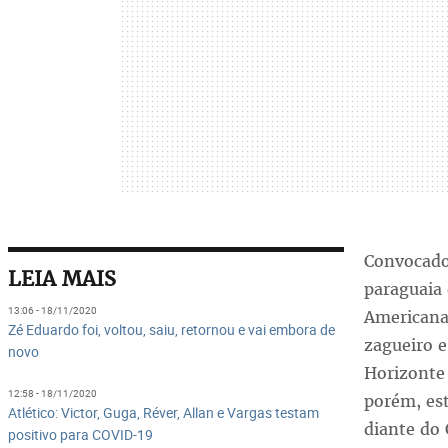
Convocad
LEIA MAIS
paraguaia 
13:06 - 18/11/2020
Americana
Zé Eduardo foi, voltou, saiu, retornou e vai embora de
zagueiro 
novo
Horizonte 
12:58 - 18/11/2020
porém, est
Atlético: Victor, Guga, Réver, Allan e Vargas testam
diante do 
positivo para COVID-19