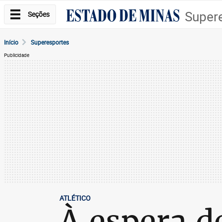
Super
Seções
Início
Superesportes
Publicidade
ATLÉTICO
À espera d