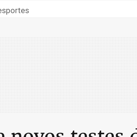
esportes
e novos testes