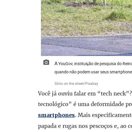
A YouGov, instituição de pesquisa do Reino Unido, diz que 53% dos usuários de celulares se sentem ansiosos
quando não podem usar seus smartphon
Silviu on the street/Pixabay
Você já ouviu falar em “tech neck”?
tecnológico” é uma deformidade pr
. Mais especificament
smartphones
papada e rugas nos pescoços e, ao c