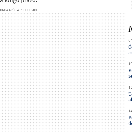
a longo prazo.
04
Ó
c
10
E
r
15
T
a
14
E
d