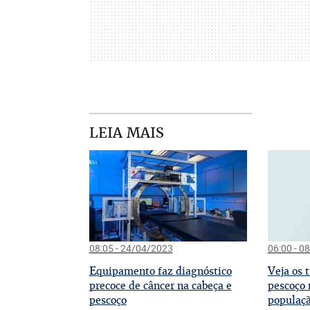
LEIA MAIS
08:05 - 24/04/2023
06:00 - 0
E
V
quipamento faz diagnóstico
eja os 
precoce de câncer na cabeça e
pescoço 
pescoço
populaç