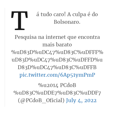
T
á tudo caro! A culpa é do
Bolsonaro.
Pesquisa na internet que encontra
mais barato
%uD83D%uDC47%uD83C%uDFFF%
uD83D%uDC47%uD83C%uDFFD%u
D83D%uDC47%uD83C%uDFFB
pic.twitter.com/6Ap51ymPmP
%u2014 PCdoB
%uD83C%uDDE7%uD83C%uDDF7
(@PCdoB_Oficial)
July 4, 2022