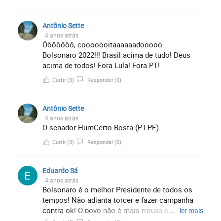
FORA PT, PSOL, PC, PC do B, PSDB, Rede,
Solidariedade, Cidadania, PDT, PSB! Nunca mais!
Antônio Sette
LULA E DILMA NA CADEIA! Bolsonaro 2022!!!
4 anos atrás
Brasil acima de tudo! Deus acima de todos! Fora
Ôôôôôôô, cooooooitaaaaaadooooo...
Lula! Fora PT! Fora Cangaciro! Fora Tiro Gomes!
Bolsonaro 2022!!! Brasil acima de tudo! Deus
Fora FHC! Fora PSDB! Fora PSOL! Fora PDT!
acima de todos! Fora Lula! Fora PT!
Fora LHaddrad! Fora Rede! Fora Marina! Fora
STF! Fora Solidariedade! Fora Cidadania! Fora
Curtir
(3)
Responder
(0)
PC do B! Fora Lula! Fora Amoedo! Fora STF!
Deus acima de tudo! Fora Doria calça apertada!
Antônio Sette
Fora Lula! Bolsonaro 2022!!! Deus acima de
4 anos atrás
tudo! Fora PT, PSOL, PC do B, PSDB, Rede,
O senador HumCerto Bosta (PT-PE)...
Solidariedade, Cidadania, PDT, PSB... nunca
mais!
Curtir
(3)
Responder
(0)
Eduardo Sá
4 anos atrás
Bolsonaro é o melhor Presidente de todos os
tempos! Não adianta torcer e fazer campanha
contra ok! O povo não é mais trouxa e sabe q
...
ler mais
isto é em razäo da pandemia e herança do