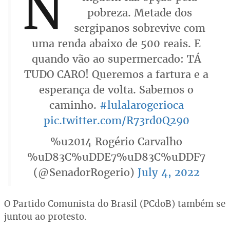
N
pobreza. Metade dos
sergipanos sobrevive com
uma renda abaixo de 500 reais. E
quando vão ao supermercado: TÁ
TUDO CARO! Queremos a fartura e a
esperança de volta. Sabemos o
caminho.
#lulalarogerioca
pic.twitter.com/R73rd0Q290
%u2014 Rogério Carvalho
%uD83C%uDDE7%uD83C%uDDF7
(@SenadorRogerio)
July 4, 2022
O Partido Comunista do Brasil (PCdoB) também se
juntou ao protesto.