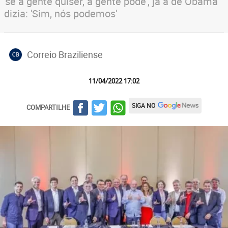
'se a gente quiser, a gente pode', já a de Obama
dizia: 'Sim, nós podemos'
Correio Braziliense
CB
11/04/2022 17:02
SIGA NO
COMPARTILHE