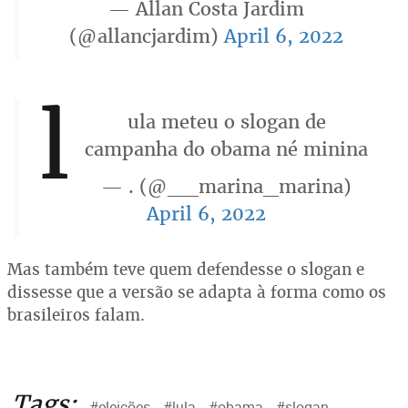
— Allan Costa Jardim
(@allancjardim)
April 6, 2022
l
ula meteu o slogan de
campanha do obama né minina
— . (@__marina_marina)
April 6, 2022
Mas também teve quem defendesse o slogan e
dissesse que a versão se adapta à forma como os
brasileiros falam.
Tags:
#eleições
#lula
#obama
#slogan